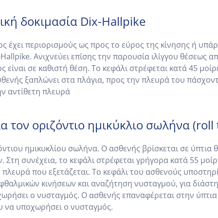
κή δοκιμασία Dix-Hallpike
νος έχει περιορισμούς ως προς το εύρος της κίνησης ή υπ
Hallpike. Ανιχνεύει επίσης την παρουσία ιλίγγου θέσεως α
ς είναι σε καθιστή θέση. Το κεφάλι στρέφεται κατά 45 μοί
θενής ξαπλώνει στα πλάγια, προς την πλευρά του πάσχοντ
ην αντίθετη πλευρά
 τον οριζόντιο ημικύκλιο σωλήνα (roll t
ζόντιου ημικυκλίου σωλήνα. Ο ασθενής βρίσκεται σε ύπτια 
. Στη συνέχεια, το κεφάλι στρέφεται γρήγορα κατά 55 μοίρ
ν πλευρά που εξετάζεται. Το κεφάλι του ασθενούς υποστηρ
οφθαλμικών κινήσεων και αναζήτηση νυσταγμού, για διάστ
ωρήσει ο νυσταγμός. Ο ασθενής επαναφέρεται στην ύπτια θ
ου να υποχωρήσει ο νυσταγμός.