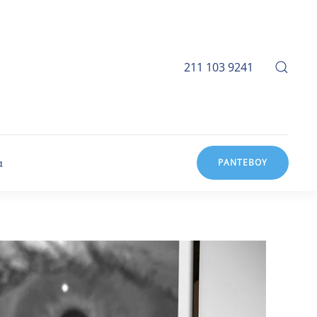
211 103 9241
α
ΡΑΝΤΕΒΟΥ