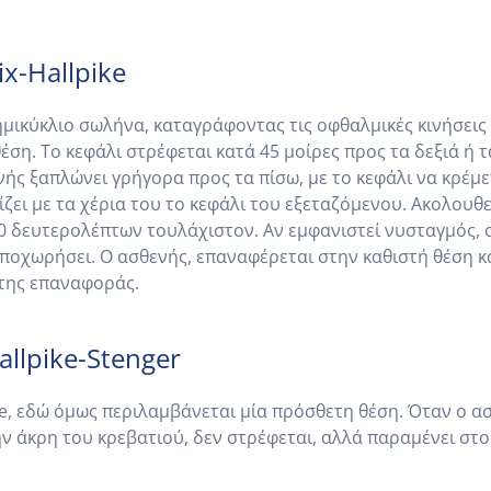
x-Hallpike
ημικύκλιο σωλήνα, καταγράφοντας τις οφθαλμικές κινήσεις 
έση. Το κεφάλι στρέφεται κατά 45 μοίρες προς τα δεξιά ή 
νής ξαπλώνει γρήγορα προς τα πίσω, με το κεφάλι να κρέμ
ίζει με τα χέρια του το κεφάλι του εξεταζόμενου. Ακολου
0 δευτερολέπτων τουλάχιστον. Αν εμφανιστεί νυσταγμός, ο
οχωρήσει. Ο ασθενής, επαναφέρεται στην καθιστή θέση κα
 της επαναφοράς.
llpike-Stenger
ike, εδώ όμως περιλαμβάνεται μία πρόσθετη θέση. Όταν ο 
ην άκρη του κρεβατιού, δεν στρέφεται, αλλά παραμένει στο