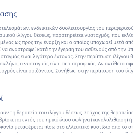
τασης
τελεσμάτων, ενδεικτικών δυσλειτουργίας του περιφερικού
μικού ιλίγγου θέσεως, παρατηρείται νυσταγμός, που εκλύε
μένος ως προς την έναρξη και ο οποίος υποχωρεί μετά απ
να αναστραφεί κατά την έγερση του ασθενούς από την ύπτ
σταγμός είναι λιγότερο έντονος. Στην περίπτωση ιλίγγου 
 σωλήνα, ο νυσταγμός είναι περιστροφικός. Αν αντίθετα οφ
ταγμός είναι οριζόντιος. Συνήθως, στην περίπτωση του ιλί
ί
λούν τη θεραπεία του ιλίγγου θέσεως. Στόχος της θεραπεία
ρίσκεται εντός του ημικύκλιου σωλήνα (καναλολιθίαση) ή 
οκονία μεταφέρεται πίσω στο ελλειπτικό κυστίδιο από το 