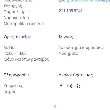
Μεσογείων 262
georgios.konstantinidis@g
Χολαργός
211 103 9241
Παραπλεύρως
Νοσοκομείου
Metropolitan General
Ώρες ιατρείου
Ίλιγγος
Δε-Πα
Το σύστημα ισορροπίας
10:00 - 14:00
Νοσήματα
Μόνο κατόπιν ραντεβού
Πληροφορίες
Ακολουθήστε μας
Υπηρεσίες
Ιατροί
©