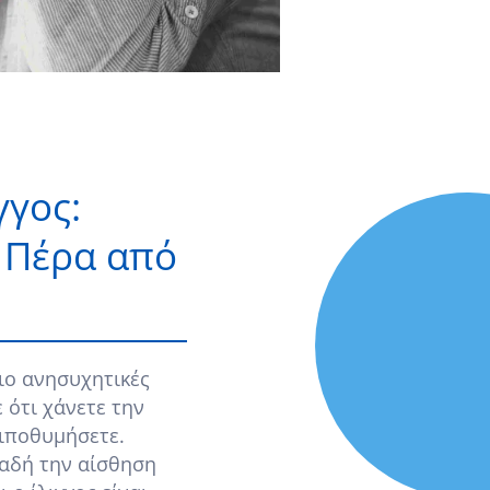
γγος:
ς Πέρα από
πιο ανησυχητικές
 ότι χάνετε την
λιποθυμήσετε.
λαδή την αίσθηση