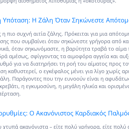
 μορφή αισθήματος λιποθυμίας ή «σκοτούρας».
 Υπόταση: Η Ζάλη Όταν Σηκώνεστε Απότομ
ς η πιο συχνή αιτία ζάλης. Πρόκειται για μια απότο
εσης που συμβαίνει όταν σηκώνεστε γρήγορα από κ
ικά, όταν σηκωνόμαστε, η βαρύτητα τραβά το αίμα 
δρά αμέσως, σφίγγοντας τα αιμοφόρα αγγεία και αυ
υθμό για να διατηρήσει τη ροή του αίματος προς τ
ση καθυστερεί, ο εγκέφαλος μένει για λίγο χωρίς αρ
άλη. Παράγοντες που την ευνοούν είναι η αφυδάτω
ρεβάτι, η εγκυμοσύνη, η μεγάλη ηλικία και ορισμέν
πέρταση.
ρρυθμίες: Ο Ακανόνιστος Καρδιακός Παλμό
 χτυπά ακανόνιστα – είτε πολύ γρήγορα, είτε πολύ 