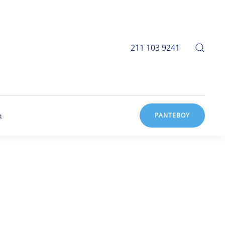
211 103 9241
α
ΡΑΝΤΕΒΟΥ