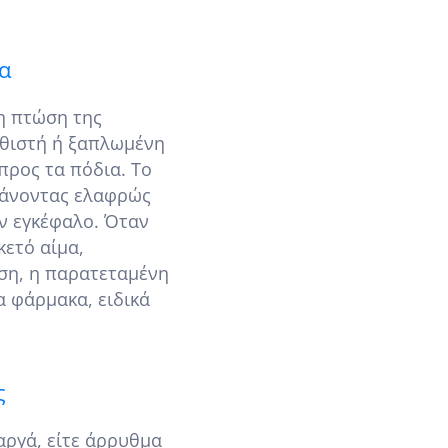
α
μη πτώση της
αθιστή ή ξαπλωμένη
προς τα πόδια. Το
ξάνοντας ελαφρώς
ον εγκέφαλο. Όταν
κετό αίμα,
ση, η παρατεταμένη
α φάρμακα, ειδικά
ς
αργά, είτε άρρυθμα