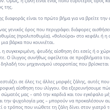
υν. Όμως, η ζάλη είναι ένας πολύ ευρύτερος όρος και
ς της.
ς διαφοράς είναι το πρώτο βήμα για να βρείτε την α
ένας γενικός όρος που περιγράφει διάφορες αισθήσε
θυμίας (προλιποθυμία), «θολούρα» στο κεφάλι ή η 
 μια βάρκα που κουνιέται.
ι η συγκεκριμένη, ψευδής αίσθηση ότι εσείς ή ο χώ
τε. Ο ίλιγγος συνήθως οφείλεται σε προβλήματα το
 δηλαδή του μηχανισμού ισορροπίας που βρίσκεται 
εστιάζει σε όλες τις άλλες μορφές ζάλης, αυτές που
τροφική αίσθηση του ιλίγγου. Θα εξερευνήσουμε πώ
σώματός μας – από την καρδιά και τον εγκέφαλο μέ
αι την ψυχολογία μας – μπορούν να προκαλέσουν αυ
ί ο τρόπος που νιώθετε τη ζάλη δίνει στον γιατρό