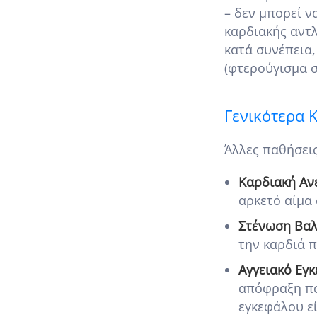
– δεν μπορεί ν
καρδιακής αντλ
κατά συνέπεια,
(φτερούγισμα σ
Γενικότερα 
Άλλες παθήσει
Καρδιακή Αν
αρκετό αίμα 
Στένωση Βαλ
την καρδιά π
Αγγειακό Εγκ
απόφραξη πο
εγκεφάλου εί