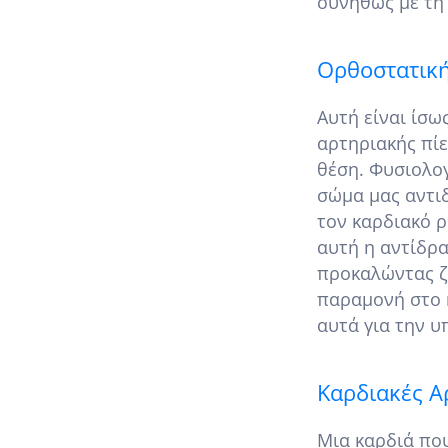
συνήθως με τη
Ορθοστατική
Αυτή είναι ίσω
αρτηριακής πί
θέση. Φυσιολογ
σώμα μας αντι
τον καρδιακό ρ
αυτή η αντίδρα
προκαλώντας ζ
παραμονή στο κ
αυτά για την υ
Καρδιακές Α
Μια καρδιά που