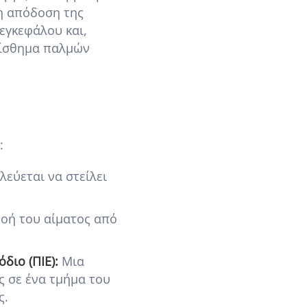
νη απόδοση της
εγκεφάλου και,
 αίσθημα παλμών
:
εύεται να στείλει
οή του αίματος από
διο (ΠΙΕ):
Μια
 σε ένα τμήμα του
ς.